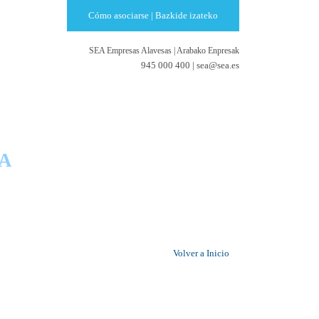
Cómo asociarse | Bazkide izateko
SEA Empresas Alavesas
|
Arabako Enpresak
945 000 400 |
sea@sea.es
RESAS
A
Volver a Inicio