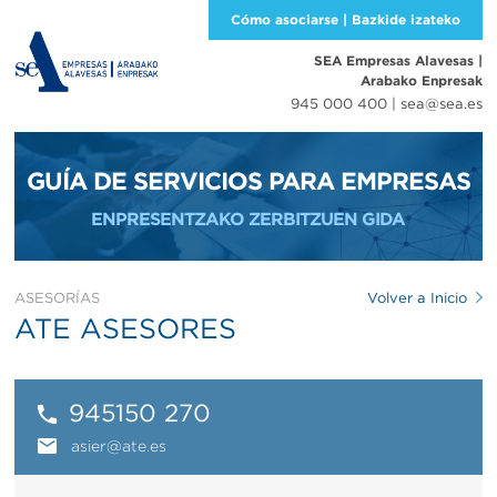
Cómo asociarse | Bazkide izateko
SEA Empresas Alavesas
|
Arabako Enpresak
945 000 400 |
sea@sea.es
GUÍA DE SERVICIOS PARA EMPRESAS
ENPRESENTZAKO ZERBITZUEN GIDA
ASESORÍAS
Volver a Inicio
ATE ASESORES
945150 270
asier@ate.es