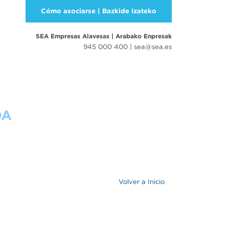
Cómo asociarse | Bazkide izateko
SEA Empresas Alavesas
|
Arabako Enpresak
945 000 400 |
sea@sea.es
RESAS
DA
Volver a Inicio