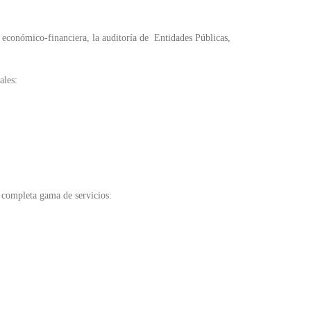
 económico-financiera, la auditoría de Entidades Públicas, el apoyo técnico cu
les:
y completa gama de servicios: