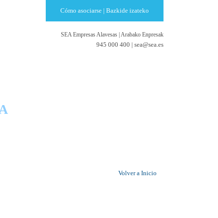
Cómo asociarse | Bazkide izateko
SEA Empresas Alavesas
|
Arabako Enpresak
945 000 400 |
sea@sea.es
RESAS
A
Volver a Inicio