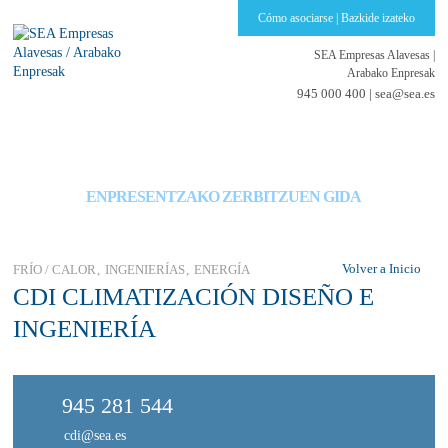
Cómo asociarse | Bazkide izateko
SEA Empresas Alavesas
|
Arabako Enpresak
945 000 400 |
sea@sea.es
GUÍA DE SERVICIOS PARA EMPRESAS
ENPRESENTZAKO ZERBITZUEN GIDA
Volver a Inicio
FRÍO / CALOR
INGENIERÍAS
ENERGÍA
CDI CLIMATIZACIÓN DISEÑO E
INGENIERÍA
945 281 544
cdi@sea.es