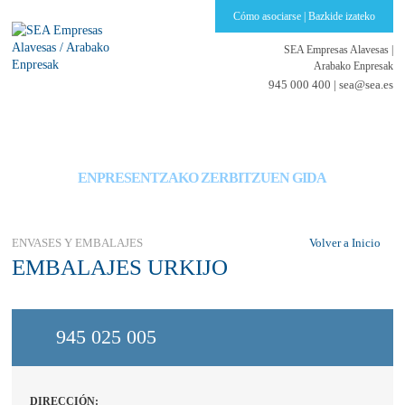
Cómo asociarse | Bazkide izateko
SEA Empresas Alavesas
|
Arabako Enpresak
945 000 400 |
sea@sea.es
GUÍA DE SERVICIOS PARA EMPRESAS
ENPRESENTZAKO ZERBITZUEN GIDA
ENVASES Y EMBALAJES
Volver a Inicio
EMBALAJES URKIJO
945 025 005
DIRECCIÓN: