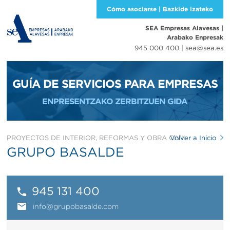
Cómo asociarse | Bazkide izateko
SEA Empresas Alavesas
|
Arabako Enpresak
945 000 400 |
sea@sea.es
GUÍA DE SERVICIOS PARA EMPRESAS
ENPRESENTZAKO ZERBITZUEN GIDA
PROYECTOS DE INTERIOR, REFORMAS Y OBRA CIVIL
Volver a Inicio
GRUPO BASALDE
945 131 400
info@grupobasalde.com