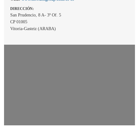
DIRECCIÓN:
San Prudencio, 8 A- 3º Of. 5
CP 01005
Vitoria-Gasteiz (ARABA)