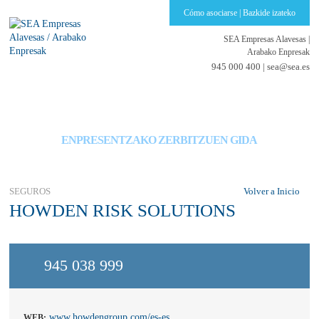
Cómo asociarse | Bazkide izateko
SEA Empresas Alavesas
|
Arabako Enpresak
945 000 400 |
sea@sea.es
GUÍA DE SERVICIOS PARA EMPRESAS
ENPRESENTZAKO ZERBITZUEN GIDA
SEGUROS
Volver a Inicio
HOWDEN RISK SOLUTIONS
945 038 999
www.howdengroup.com/es-es
WEB: