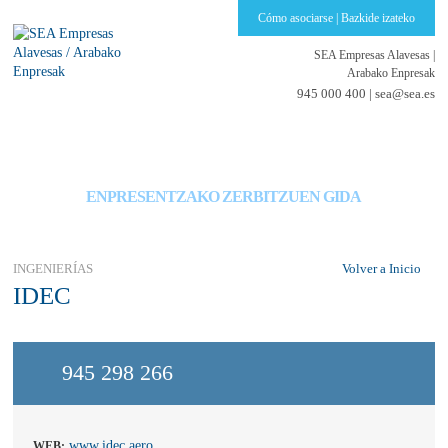
Cómo asociarse | Bazkide izateko
SEA Empresas Alavesas
|
Arabako Enpresak
945 000 400 |
sea@sea.es
GUÍA DE SERVICIOS PARA EMPRESAS
ENPRESENTZAKO ZERBITZUEN GIDA
INGENIERÍAS
Volver a Inicio
IDEC
945 298 266
www.idec.aero
WEB: