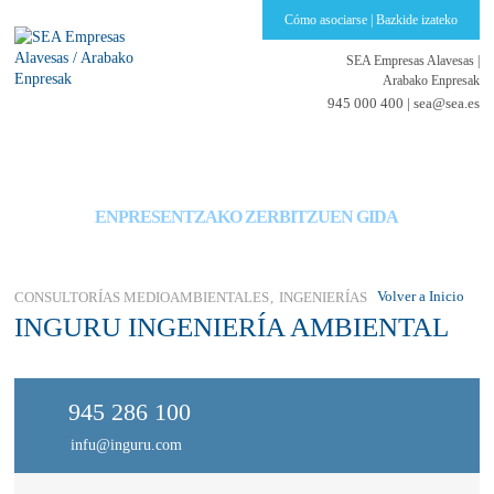
Cómo asociarse | Bazkide izateko
SEA Empresas Alavesas
|
Arabako Enpresak
945 000 400 |
sea@sea.es
GUÍA DE SERVICIOS PARA EMPRESAS
ENPRESENTZAKO ZERBITZUEN GIDA
Volver a Inicio
CONSULTORÍAS MEDIOAMBIENTALES
INGENIERÍAS
INGURU INGENIERÍA AMBIENTAL
945 286 100
infu@inguru.com