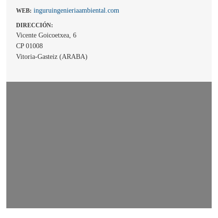
inguruingenieriaambiental.com
WEB:
DIRECCIÓN:
Vicente Goicoetxea, 6
CP 01008
Vitoria-Gasteiz (ARABA)