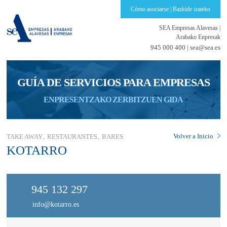
Cómo asociarse | Bazkide izateko
SEA Empresas Alavesas
|
Arabako Enpresak
945 000 400 |
sea@sea.es
GUÍA DE SERVICIOS PARA EMPRESAS
ENPRESENTZAKO ZERBITZUEN GIDA
Volver a Inicio
TAKE AWAY
RESTAURANTES
BARES
KOTARRO
945 132 297
info@kotarro.es