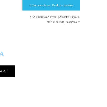
Cómo asociarse | Bazkide izateko
SEA Empresas Alavesas
|
Arabako Enpresak
945 000 400 |
sea@sea.es
RESAS
A