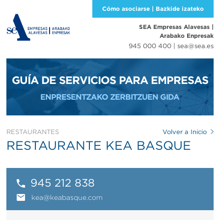
Cómo asociarse | Bazkide izateko
SEA Empresas Alavesas
|
Arabako Enpresak
945 000 400 |
sea@sea.es
GUÍA DE SERVICIOS PARA EMPRESAS
ENPRESENTZAKO ZERBITZUEN GIDA
RESTAURANTES
Volver a Inicio
RESTAURANTE KEA BASQUE
945 212 838
kea@keabasque.com