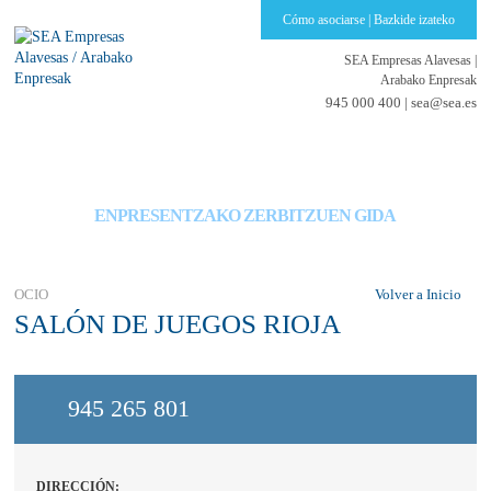
Cómo asociarse | Bazkide izateko
SEA Empresas Alavesas
|
Arabako Enpresak
945 000 400 |
sea@sea.es
GUÍA DE SERVICIOS PARA EMPRESAS
ENPRESENTZAKO ZERBITZUEN GIDA
OCIO
Volver a Inicio
SALÓN DE JUEGOS RIOJA
945 265 801
DIRECCIÓN: