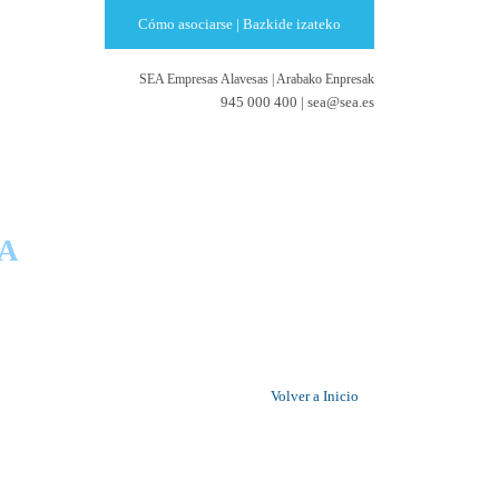
Cómo asociarse | Bazkide izateko
SEA Empresas Alavesas
|
Arabako Enpresak
945 000 400 |
sea@sea.es
RESAS
A
Volver a Inicio