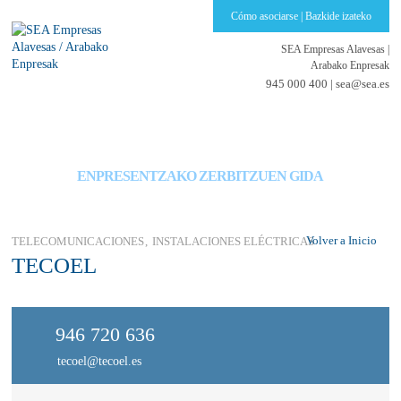
Cómo asociarse | Bazkide izateko
SEA Empresas Alavesas
|
Arabako Enpresak
945 000 400 |
sea@sea.es
GUÍA DE SERVICIOS PARA EMPRESAS
ENPRESENTZAKO ZERBITZUEN GIDA
Volver a Inicio
TELECOMUNICACIONES
INSTALACIONES ELÉCTRICAS
TECOEL
946 720 636
tecoel@tecoel.es