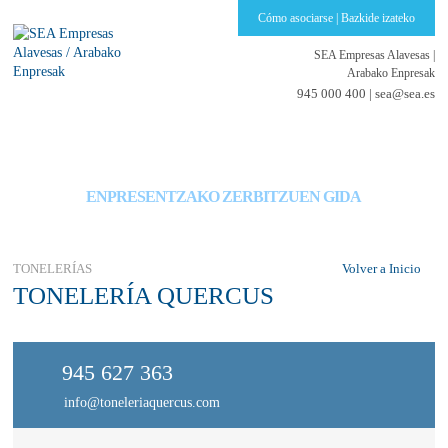
Cómo asociarse | Bazkide izateko
SEA Empresas Alavesas
|
Arabako Enpresak
945 000 400 |
sea@sea.es
GUÍA DE SERVICIOS PARA EMPRESAS
ENPRESENTZAKO ZERBITZUEN GIDA
TONELERÍAS
Volver a Inicio
TONELERÍA QUERCUS
945 627 363
info@toneleriaquercus.com