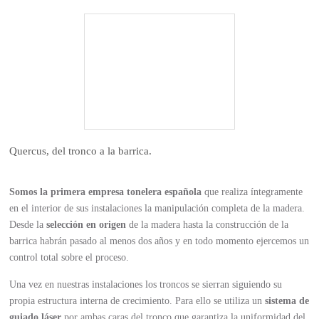
Quercus
,
d
el
t
ronco a
l
a
b
arrica.
Somos la primera empresa tonelera española
que realiza íntegramente
en el interior de sus instalaciones la manipulación completa de la madera.
Desde la
selección en origen
de la madera hasta la construcción de la
barrica habrán pasado al menos dos años y en todo momento ejercemos un
control total sobre el proceso.
Una vez en nuestras instalaciones los troncos se sierran siguiendo su
propia estructura interna de crecimiento. Para ello se utiliza un
sistema de
guiado láser
por ambas caras del tronco que garantiza la uniformidad del