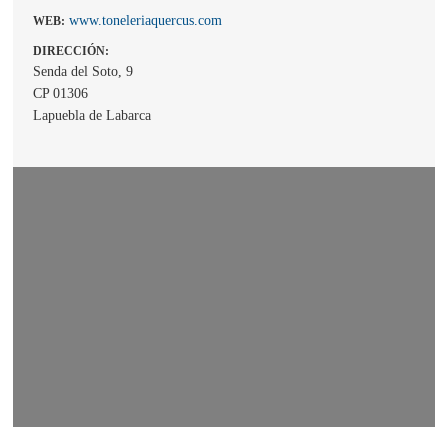
www.toneleriaquercus.com
WEB:
DIRECCIÓN:
Senda del Soto, 9
CP 01306
Lapuebla de Labarca